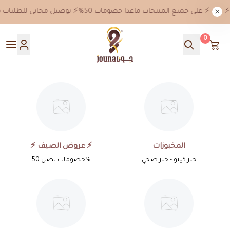
⚡️خصم 10% بكود خصم jn10 علي جميع المنتجات ماعدا خصومات 50%⚡️ توصيل مجاني للطلبات من 199 ريال ⚡️
0
جونا
المخبوزات
⚡️ عروض الصيف ⚡️
خبز كيتو - خبز صحي
خصومات تصل 50%