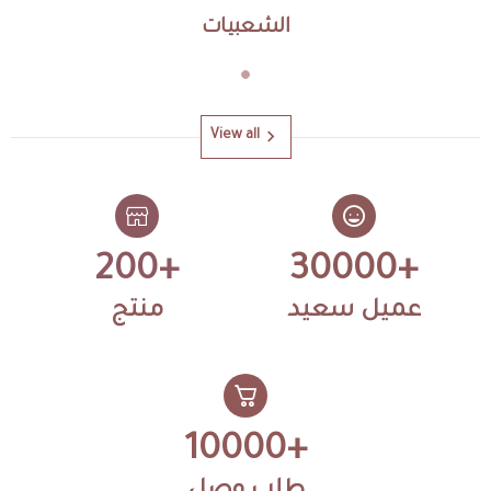
الشعبيات
View all
200+
30000+
عميل سعيد
منتج
10000+