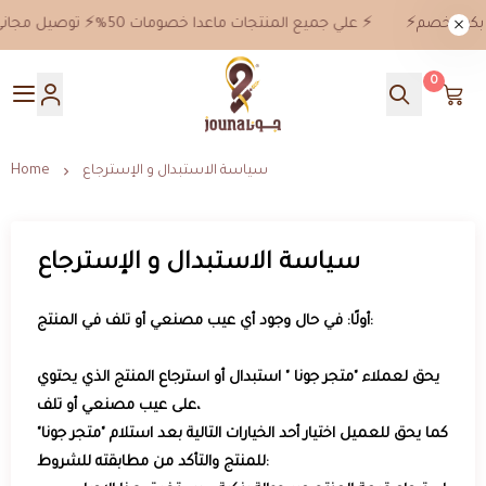
⚡️خصم 10% بكود خصم jn10 علي جميع المنتجات ماعدا خصومات 50%⚡️ توصيل مجاني للطلبات من 199 ريال ⚡️
0
جونا
سياسة الاستبدال و الإسترجاع
Home
سياسة الاستبدال و الإسترجاع
أولًا: في حال وجود أي عيب مصنعي أو تلف في المنتج:
يحق لعملاء "متجر جونا " استبدال أو استرجاع المنتج الذي يحتوي
على عيب مصنعي أو تلف،
كما يحق للعميل اختيار أحد الخيارات التالية بعد استلام "متجر جونا"
للمنتج والتأكد من مطابقته للشروط: