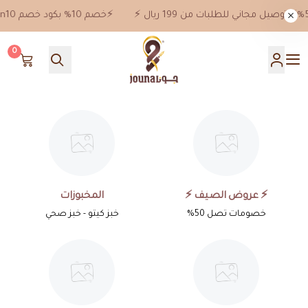
⚡️خصم 10% بكود خصم jn10 علي جميع المنتجات ماعدا خصومات 50%⚡️ توصيل مجاني للطلبات من 199 ريال ⚡️
0
جونا
⚡️ عروض الصيف ⚡️
المخبوزات
خصومات تصل 50%
خبز كيتو - خبز صحي