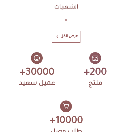
الشعبيات
عرض الكل
30000+
200+
منتج
عميل سعيد
10000+