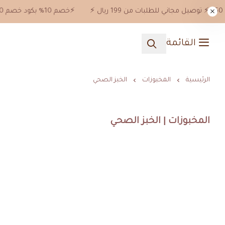
⚡️خصم 10% بكود خصم jn10 علي جميع المنتجات ماعدا خصومات 50%⚡️ توصيل مجاني للطلبات من 199 ريال ⚡️
القائمة
الرئيسية
المخبوزات
الخبز الصحي
المخبوزات | الخبز الصحي