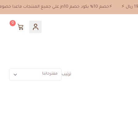
⚡️خصم 10% بكود خصم jn10 علي جميع المنتجات ماعدا خصومات 50%⚡️ توصيل مجاني للطلبات من 199 ريال ⚡️
0
ترتيب