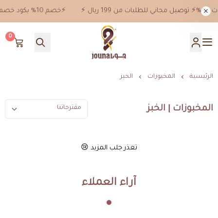
⚡️خصم 10% بكود خصم jn10 علي جميع المنتجات ماعدا خصومات 50%⚡️ توصيل مجاني للطلبات من 199 ريال ⚡️
0
جونا
الرئيسية
المخبوزات
الخبز
المخبوزات | الخبز
تعذر جلب المزيد 😢
آراء العملاء