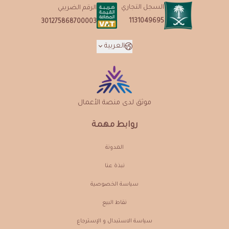
السجل التجاري
الرقم الضريبي
1131049695
301275868700003
العربية
موثق لدى منصة الأعمال
روابط مهمة
المدونة
نبذة عنـا
سياسة الخصوصية
نقاط البيع
سياسة الاستبدال و الإسترجاع