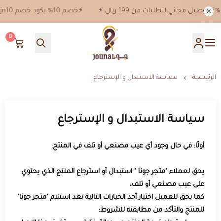
⚡️خصم 10% بكود خصم jn10 علي جميع المنتجات ماعدا خصومات 50%⚡️ توصيل مجاني للطلبات من 199 ريال ⚡️
0
جونا
الرئيسية
سياسة الاستبدال و الإسترجاع
سياسة الاستبدال و الإسترجاع
أولًا: في حال وجود أي عيب مصنعي أو تلف في المنتج:
يحق لعملاء "متجر جونا " استبدال أو استرجاع المنتج الذي يحتوي
على عيب مصنعي أو تلف،
كما يحق للعميل اختيار أحد الخيارات التالية بعد استلام "متجر جونا"
للمنتج والتأكد من مطابقته للشروط: