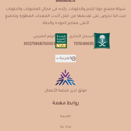
شركة مصنع جونا للخبز والحلويات, رائده في مجال المخبوزات والحلويات
حيث اننا نحرص على تقديمها من خلال أحدث المعدات المطورة وتخضع
لأعلى معايير الجودة والدقة.
السجل التجاري
الرقم الضريبي
1131049695
301275868700003
العربية
موثق لدى منصة الأعمال
روابط مهمة
المدونة
نبذة عنـا