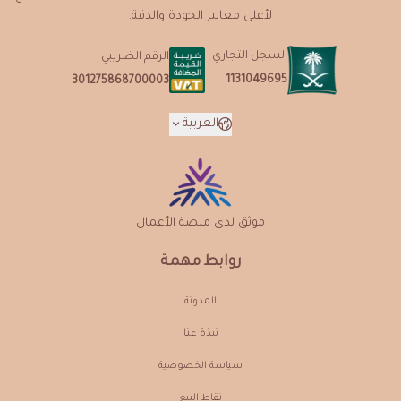
لأعلى معايير الجودة والدقة.
السجل التجاري
الرقم الضريبي
1131049695
301275868700003
العربية
موثق لدى منصة الأعمال
روابط مهمة
المدونة
نبذة عنـا
سياسة الخصوصية
نقاط البيع