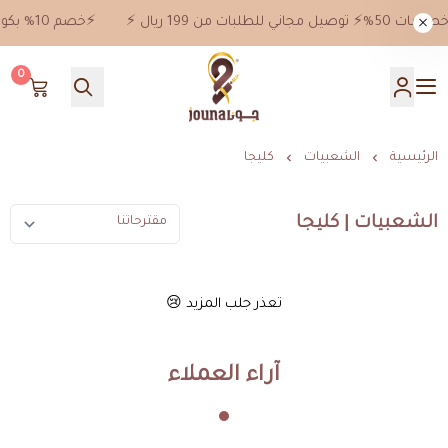
⚡️خصم 10% بكود خصم jn10 علي جميع المنتجات ماعدا خصومات 50%⚡️ توصيل مجاني للطلبات من 199 ريال ⚡️
0
جونا
الرئيسية
الشعبيات
كليجا
الشعبيات | كليجا
تعذر جلب المزيد 😢
آراء العملاء