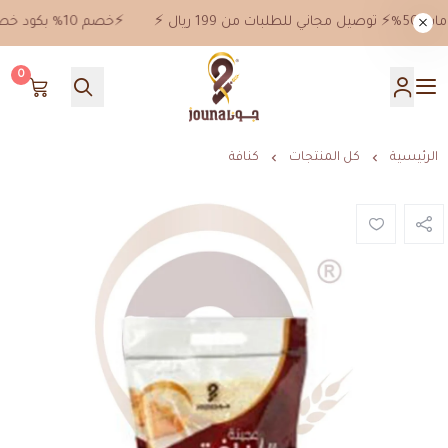
⚡️خصم 10% بكود خصم jn10 علي جميع المنتجات ماعدا خصومات 50%⚡️ توصيل مجاني للطلبات من 199 ريال ⚡️
0
جونا
الرئيسية
كل المنتجات
كنافة