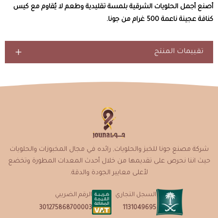
أصنع أجمل الحلويات الشرقية بلمسة تقليدية وطعم لا يُقاوم مع كيس
كنافة عجينة ناعمة 500 غرام من جونا.
تقييمات المنتج
شركة مصنع جونا للخبز والحلويات, رائده في مجال المخبوزات والحلويات
حيث اننا نحرص على تقديمها من خلال أحدث المعدات المطورة وتخضع
لأعلى معايير الجودة والدقة.
السجل التجاري
الرقم الضريبي
1131049695
301275868700003