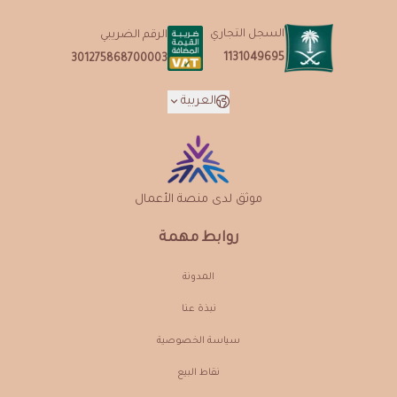
السجل التجاري
الرقم الضريبي
1131049695
301275868700003
العربية
موثق لدى منصة الأعمال
روابط مهمة
المدونة
نبذة عنـا
سياسة الخصوصية
نقاط البيع