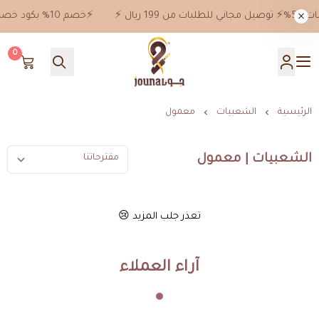
⚡️خصم 10% بكود خصم jn10 علي جميع المنتجات ماعدا خصومات 50%⚡️ توصيل مجاني للطلبات من 199 ريال ⚡️
0
جونا
الرئيسية
الشعبيات
معمول
الشعبيات | معمول
تعذر جلب المزيد 😢
آراء العملاء