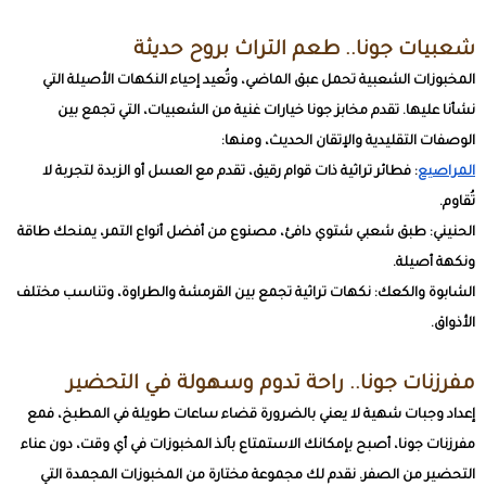
شعبيات جونا.. طعم التراث بروح حديثة
المخبوزات الشعبية تحمل عبق الماضي، وتُعيد إحياء النكهات الأصيلة التي
نشأنا عليها. تقدم مخابز جونا خيارات غنية من الشعبيات، التي تجمع بين
الوصفات التقليدية والإتقان الحديث، ومنها:
المراصيع
: فطائر تراثية ذات قوام رقيق، تقدم مع العسل أو الزبدة لتجربة لا
تُقاوم.
الحنيني: طبق شعبي شتوي دافئ، مصنوع من أفضل أنواع التمر، يمنحك طاقة
ونكهة أصيلة.
الشابوة والكعك: نكهات تراثية تجمع بين القرمشة والطراوة، وتناسب مختلف
الأذواق.
مفرزنات جونا.. راحة تدوم وسهولة في التحضير
إعداد وجبات شهية لا يعني بالضرورة قضاء ساعات طويلة في المطبخ، فمع
مفرزنات جونا، أصبح بإمكانك الاستمتاع بألذ المخبوزات في أي وقت، دون عناء
التحضير من الصفر. نقدم لك مجموعة مختارة من المخبوزات المجمدة التي