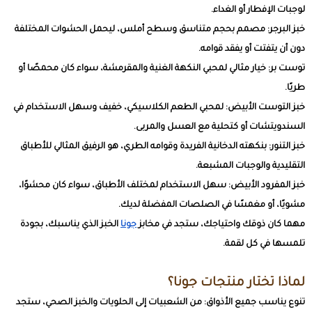
لوجبات الإفطار أو الغداء.
خبز البرجر: مصمم بحجم متناسق وسطح أملس، ليحمل الحشوات المختلفة
دون أن يتفتت أو يفقد قوامه.
توست بر: خيار مثالي لمحبي النكهة الغنية والمقرمشة، سواء كان محمصًا أو
طريًا.
خبز التوست الأبيض: لمحبي الطعم الكلاسيكي، خفيف وسهل الاستخدام في
السندويتشات أو كتحلية مع العسل والمربى.
خبز التنور: بنكهته الدخانية الفريدة وقوامه الطري، هو الرفيق المثالي للأطباق
التقليدية والوجبات المشبعة.
خبز المفرود الأبيض: سهل الاستخدام لمختلف الأطباق، سواء كان محشوًا،
مشويًا، أو مغمسًا في الصلصات المفضلة لديك.
مهما كان ذوقك واحتياجك، ستجد في مخابز
جونا
الخبز الذي يناسبك، بجودة
تلمسها في كل لقمة.
لماذا تختار منتجات جونا؟
تنوع يناسب جميع الأذواق: من الشعبيات إلى الحلويات والخبز الصحي، ستجد