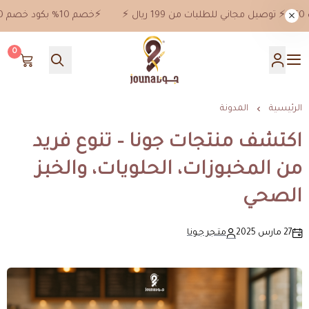
⚡️خصم 10% بكود خصم jn10 علي جميع المنتجات ماعدا خصومات 50%⚡️ توصيل مجاني للطلبات من 199 ريال ⚡️
0
جونا
الرئيسية
المدونة
اكتشف منتجات جونا – تنوع فريد
من المخبوزات، الحلويات، والخبز
الصحي
27 مارس 2025
متـجر جـونا