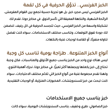
الخبز الفرنسي.. تذوّق الحرفية في كل لقمة
الخبز الفرنسي ليس مجرد خبز، بل هو تجربة حسية تجمع بين القوام المقرمش،
الرائحة الشهية، والنكهة العميقة التي تأسر الذوق. في مخابز جونا، نقدم لك
تشكيلة واسعة من الخبز الفرنسي، حيث تتجسد الحرفية في كل رغيف، لنضمن
لك جودة تفوق التوقعات، وتناسب مختلف الاستخدامات، سواء كنت تفضل
تناوله منفردًا، أو كقاعدة لوجبات غنية بالنكهات.
أنواع الخبز المتنوعة.. طزاجة يومية تناسب كل وجبة
ليس هناك نوع واحد من الخبز يناسب جميع الأذواق والمناسبات، فكل وجبة
تحتاج إلى خبز يكملها ويجعلها أكثر تميزًا. في مخابز جونا، ندرك أهمية التنوع،
ولهذا نقدم مجموعة غنية من أنواع الخبز التي تلائم مختلف الاحتياجات، سواء
كنت تبحث عن خبز للسندويتشات، المخبوزات المنزلية، أو الوجبات التقليدية.
خبز يناسب جميع الاستخدامات
خبز الصامولي: طري وخفيف، يناسب السندويتشات اليومية، سواء كانت