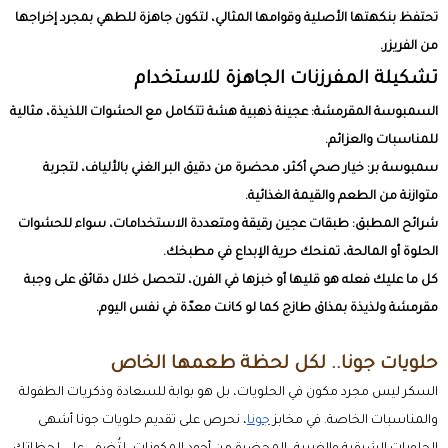
تحتفظ بنكهتها الأصلية وقوامها المثالي، لتكون جاهزة للطهي بمجرد إخراجها
من الفريزر.
تشكيلة المفرزنات الجاهزة للاستخدام
السمبوسة المقرمشة: عجينة ذهبية هشة تتكامل مع الحشوات اللذيذة، مثالية
للمناسبات والعزائم.
سمبوسة بر: خيار صحي أكثر، محضرة من دقيق البر الغني بالألياف، لتجربة
متوازنة من الطعم والقيمة الغذائية.
شرائح المطبق: طبقات عجين رقيقة ومتعددة الاستخدامات، سواء للحشوات
الحلوة أو المالحة، تمنحك حرية الإبداع في مطبخك.
كل ما عليك فعله هو قليها أو خبزها في الفرن، لتحصل خلال دقائق على وجبة
مقرمشة ولذيذة بمذاق طازج كما لو كانت معدّة في نفس اليوم.
حلويات جونا.. لكل لحظة طعمها الخاص
السكر ليس مجرد مكون في الحلويات، بل هو بوابة للسعادة وذكريات الطفولة
والمناسبات الخاصة. في مخابز
جونا
، نحرص على تقديم
حلويات جونا
أشهى