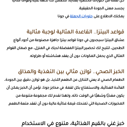
كل لقمة من حلوياتنا محضّرة بعناية، لنضمن لك نكهة غنية وقوامًا مثاليًا
يجسد معنى الجودة الحقيقية.
يمكنك الاطلاع على
حلويات الجملة
في جونا
قواعد البيتزا.. القاعدة المثالية لوجبة مثالية
عشاق البيتزا سيجدون في جونا قواعد بيتزا جاهزة مصنوعة من أجود أنواع
الطحين، لتتيح لك تحضير البيتزا المفضلة لديك في المنزل، مع ضمان القوام
المثالي الذي يحمل المكونات دون أن يفقد هشاشته أو طراوته.
الخبز الصحي.. توازن مثالي بين التغذية والمذاق
الطعام الصحي لا يعني التنازل عن الطعم اللذيذ، بل هو توازن دقيق بين الجودة،
الفائدة الغذائية، والاستمتاع بكل لقمة. في مخابز جونا، نؤمن أن الخبز يمكن أن
يكون مغذيًا وشهيًا في الوقت ذاته، ولهذا نقدم لك مجموعة متنوعة من
المخبوزات الصحية
التي تمنحك قيمة غذائية عالية دون أن تفقد متعة الطعم.
خبز غني بالقيم الغذائية، متنوع في الاستخدام