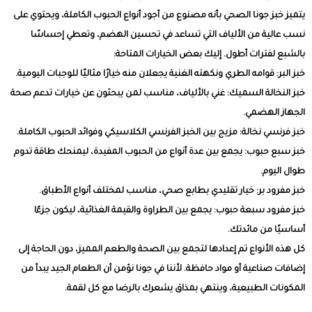
يتميز خبز جونا الصحي بأنه مصنوع من أجود أنواع الحبوب الكاملة، ويحتوي على
نسب عالية من الألياف التي تساعد في تحسين الهضم، وتعطي إحساسًا
بالشبع لفترات أطول. إليك بعض الخيارات المتاحة:
خبز البر: قوامه الطري ونكهته الغنية يجعلان منه خيارًا مثاليًا للوجبات اليومية.
خبز النخالة السميك: غني بالألياف، مناسب لمن يبحثون عن خيارات تدعم صحة
الجهاز الهضمي.
خبز فرنسي نخالة: مزيج بين الخبز الفرنسي الكلاسيكي وفوائد الحبوب الكاملة.
خبز سبع حبوب: يجمع بين عدة أنواع من الحبوب المفيدة، ليمنحك طاقة تدوم
طوال اليوم.
خبز مفرود بر: خيار تقليدي بطابع صحي، مناسب لمختلف أنواع الأطباق.
خبز مفرود سبعة حبوب: يجمع بين الطراوة والقيمة الغذائية، ليكون جزءًا
أساسيًا من مائدتك.
كل هذه الأنواع تم إعدادها لتجمع بين الصحة والطعم المميز، دون الحاجة إلى
إضافات صناعية أو مواد حافظة. لأننا في جونا نؤمن أن الطعام الجيد يبدأ من
المكونات الطبيعية، وينتهي بمذاق يشعرك بالرضا مع كل لقمة.