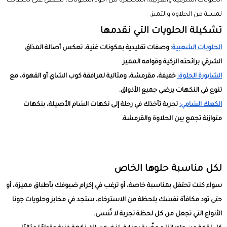
الحلويات الشرقية والغربية، المحضرة من أجود المكونات، لتُضفي على لحظاتك
لمسة من الحلاوة والتميز.
تشكيلة الحلويات التي نقدمها
الحلويات الشعبية
: وصفات تقليدية بمكونات غنية، تعكس أصالة المذاق
الشرقي برائحته الزكية وقوامه المميز.
الشابورة الحلوة:
خفيفة، مقرمشة، ومثالية لمرافقة كوب الشاي أو القهوة، مع
تنوع في النكهات يرضي جميع الأذواق.
الكعك الشامي:
تجربة تأخذك في رحلة إلى نكهات الشام الأصيلة، بنكهات
متوازنة تجمع بين الحلاوة والقرمشة.
لكل مناسبة حلوها الخاص
سواء كنت تحتفل بمناسبة خاصة، أو ترغب في إكرام ضيوفك بأطباق مميزة، أو
حتى تود مكافأة نفسك بلحظة من الاسترخاء، ستجد في
مخابز وحلويات جونا
الأنواع التي تجعل من كل لحظة تجربة لا تُنسى.