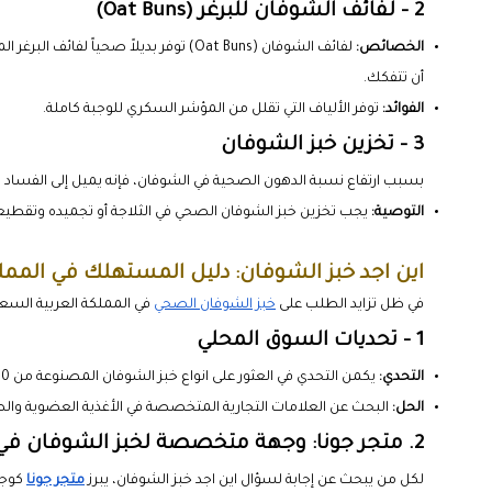
2 - لفائف الشوفان للبرغر (Oat Buns)
الخصائص:
لفائف الشوفان (Oat Buns) توفر بديلاً ص
أن تتفكك.
الفوائد:
توفر الألياف التي تقلل من المؤشر السكري للوجبة كاملة.
3 - تخزين خبز الشوفان
بسبب ارتفاع نسبة الدهون الصحية في الشوفان، فإنه يميل إلى الفساد ب
التوصية:
يجب تخزين خبز الشوفان الصحي في الثلاجة أو تجميده وتقطيعه
اين اجد خبز الشوفان: دليل المستهلك في الممل
في ظل تزايد الطلب على
خبز الشوفان الصحي
في المملكة العربية السع
1 - تحديات السوق المحلي
التحدي:
يكمن التحدي في العثور على انواع خبز الشوفان المصنوعة من 100% شوفان كامل، وليس مجرد دقيق أبيض مضاف إليه بعض الشوفان.
الحل:
البحث عن العلامات التجارية المتخصصة في الأغذية العضوية وال
2. متجر جونا: وجهة متخصصة لخبز الشوفان في السعودية
لكل من يبحث عن إجابة لسؤال اين اجد خبز الشوفان، يبرز
متجر جونا
كوجه