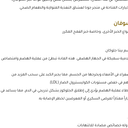
يارات المتاحة في متجر جونا لعشاق التغذية المتوازنة والطعام الصحي.
شوفان
واع الخبز الأخرى، وخاصة خبز القمح المكرر.
م بيتا جلوكان.
 هلامية سميكة في الجهاز الهضمي. هذه المادة تبطئ من عملية الهضم وامتصاص
لصفراء في الأمعاء ويخرجها من الجسم، مما يجبر الكبد على سحب المزيد من
 في خفض مستويات الكوليسترول الضار (LDL).
طاء عملية الهضم يؤدي إلى إطلاق الجلوكوز بشكل تدريجي في الدم، مما يساعد في
راً ممتازاً لمرضى السكري أو المعرضين لخطر الإصابة به.
 وله خصائص مضادة للالتهابات.