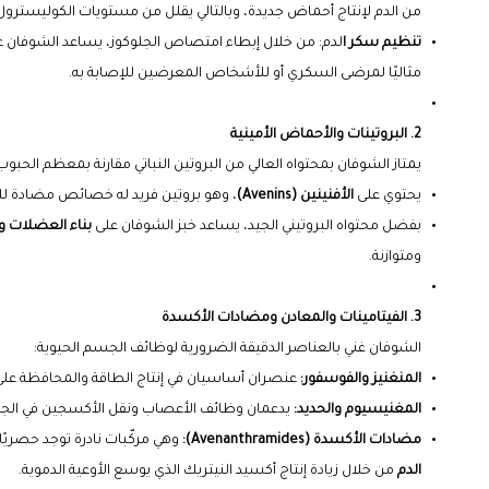
من الدم لإنتاج أحماض جديدة، وبالتالي يقلل من مستويات الكوليسترول الضا
تنظيم سكر ا
لدم: من خلال إبطاء امتصاص الجلوكوز، يساعد الشوفان على
مثاليًا لمرضى السكري أو للأشخاص المعرضين للإصابة به.
2. البروتينات والأحماض الأمينية
يمتاز الشوفان بمحتواه العالي من البروتين النباتي مقارنة بمعظم الحبوب ا
يحتوي على
الأفنينين (Avenins)
، وهو بروتين فريد له خصائص مضادة للا
بفضل محتواه البروتيني الجيد، يساعد خبز الشوفان على
بناء العضلات و
ومتوازنة.
3. الفيتامينات والمعادن ومضادات الأكسدة
الشوفان غني بالعناصر الدقيقة الضرورية لوظائف الجسم الحيوية:
المنغنيز والفوسفور:
عنصران أساسيان في إنتاج الطاقة والمحافظة عل
المغنيسيوم والحديد:
يدعمان وظائف الأعصاب ونقل الأكسجين في الج
مضادات الأكسدة (Avenanthramides):
وهي مركّبات نادرة توجد حصريًا
الدم
من خلال زيادة إنتاج أكسيد النيتريك الذي يوسع الأوعية الدموية.