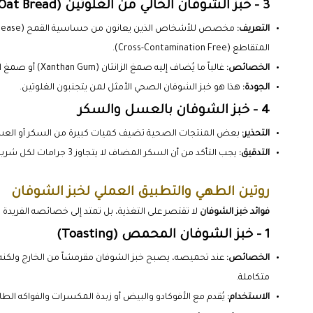
3 - خبز الشوفان الخالي من الغلوتين (Gluten-Free Oat Bread)
التعريف:
المتقاطع (Cross-Contamination Free).
الخصائص:
غالباً ما يُضاف إليه صمغ الزانثان (Xanthan Gum) أو صمغ الغوار (Guar Gum) لتعويض مرونة الغلوتين المفقودة.
الجودة:
هذا هو خبز الشوفان الصحي الأمثل لمن يتجنبون الغلوتين.
4 - خبز الشوفان بالعسل والسكر
التحذير:
بعض المنتجات الصحية تضيف كميات كبيرة من السكر أو العسل 
التدقيق:
يجب التأكد من أن السكر المضاف لا يتجاوز 3 جرامات لكل شريحة، لضمان الحصول على خبز الشوفان الصحي حقاً.
روتين الطهي والتطبيق العملي لخبز الشوفان
فوائد خبز الشوفان
لا تقتصر على التغذية، بل تمتد إلى خصائصه الفريدة 
1 - خبز الشوفان المحمص (Toasting)
الخصائص:
عند تحميصه، يصبح خبز الشوفان مقرمشاً من الخارج ولكنه 
متكاملة.
الاستخدام:
يُقدم مع الأفوكادو والبيض أو زبدة المكسرات والفواكه الطاز