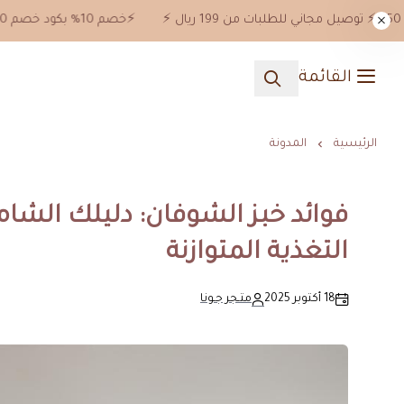
⚡️خصم 10% بكود خصم jn10 علي جميع المنتجات ماعدا خصومات 50%⚡️ توصيل مجاني للطلبات من 199 ريال ⚡️
القائمة
الرئيسية
المدونة
فوائد خبز الشوفان: دليلك الشا
التغذية المتوازنة
18 أكتوبر 2025
متـجر جـونا