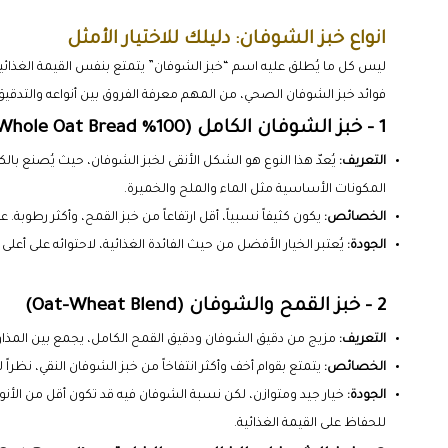
انواع خبز الشوفان: دليلك للاختيار الأمثل
ليس كل ما يُطلق عليه اسم “خبز الشوفان” يتمتع بنفس القيمة الغذائية
فوائد خبز الشوفان الصحي، من المهم معرفة الفروق بين أنواعه والتدقيق
1 - خبز الشوفان الكامل (100% Whole Oat Bread)
التعريف:
يُعدّ هذا النوع هو الشكل الأنقى لخبز الشوفان، حيث يُصنع با
المكونات الأساسية مثل الماء والملح والخميرة.
الخصائص:
يكون كثيفاً نسبياً، أقل ارتفاعاً من خبز القمح، وأكثر رطوبة. 
الجودة:
يُعتبر الخيار الأفضل من حيث الفائدة الغذائية، لاحتوائه على أ
2 - خبز القمح والشوفان (Oat-Wheat Blend)
التعريف:
مزيج من دقيق الشوفان ودقيق القمح الكامل، يجمع بين المذاق ا
الخصائص:
يتمتع بقوام أخف وأكثر انتفاخاً من خبز الشوفان النقي، نظراً 
الجودة:
خيار جيد ومتوازن، لكن نسبة الشوفان فيه قد تكون أقل من الأنوا
للحفاظ على القيمة الغذائية.