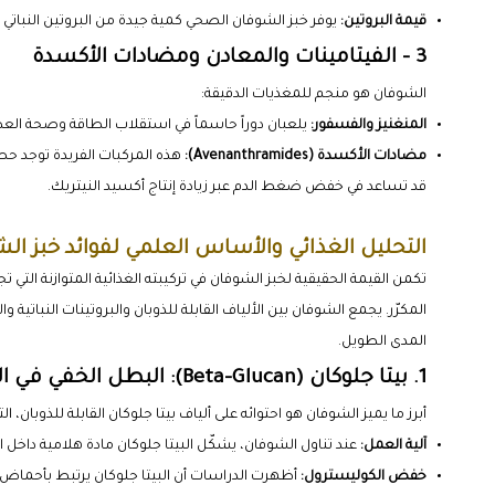
قيمة البروتين:
يوفر خبز الشوفان الصحي كمية جيدة من البروتين النباتي
3 - الفيتامينات والمعادن ومضادات الأكسدة
الشوفان هو منجم للمغذيات الدقيقة:
المنغنيز والفسفور:
يلعبان دوراً حاسماً في استقلاب الطاقة وصحة العظ
مضادات الأكسدة (Avenanthramides):
هذه المركبات الفريدة توجد ح
قد تساعد في خفض ضغط الدم عبر زيادة إنتاج أكسيد النيتريك.
التحليل الغذائي والأساس العلمي لفوائد خبز ال
تكمن القيمة الحقيقية لخبز الشوفان في تركيبته الغذائية المتوازنة التي 
المكرّر. يجمع الشوفان بين الألياف القابلة للذوبان والبروتينات النباتي
المدى الطويل.
1. بيتا جلوكان (Beta-Glucan): البطل الخفي في الشوفان
أبرز ما يميز الشوفان هو احتوائه على ألياف بيتا جلوكان القابلة للذوبان، 
آلية العمل:
عند تناول الشوفان، يشكّل البيتا جلوكان مادة هلامية داخ
خفض الكوليسترول:
أظهرت الدراسات أن البيتا جلوكان يرتبط بأحماض 