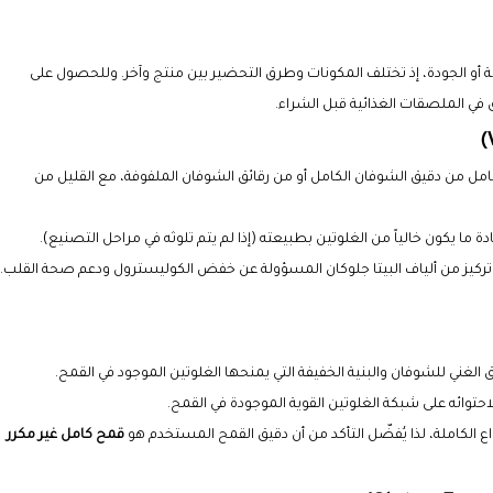
 أو الجودة، إذ تختلف المكونات وطرق التحضير بين منتج وآخر. وللحصول على
 في الملصقات الغذائية قبل الشراء.
لكامل من دقيق الشوفان الكامل أو من رقائق الشوفان الملفوفة، مع القليل من
عادة ما يكون خالياً من الغلوتين بطبيعته (إذا لم يتم تلوثه في مراحل التصنيع).
على تركيز من ألياف البيتا جلوكان المسؤولة عن خفض الكوليسترول ودعم صحة القلب.
لغني للشوفان والبنية الخفيفة التي يمنحها الغلوتين الموجود في القمح.
لاحتوائه على شبكة الغلوتين القوية الموجودة في القمح.
ع الكاملة، لذا يُفضّل التأكد من أن دقيق القمح المستخدم هو
قمح كامل غير مكرر