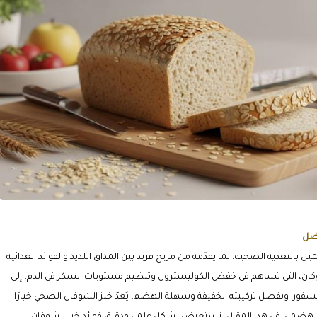
فضل
 بالتغذية الصحية، لما يقدّمه من مزيج فريد بين المذاق اللذيذ والفوائد الغذائية
بيتا جلوكان، التي تساهم في خفض الكوليسترول وتنظيم مستويات السكر في الدم، إلى
سفور. وبفضل تركيبته الخفيفة وسهلة الهضم، يُعدّ خبز الشوفان الصحي خيارًا
 الهضمي. في هذا المقال، نستعرض بشكل علمي ودقيق فوائد خبز الشوفان،