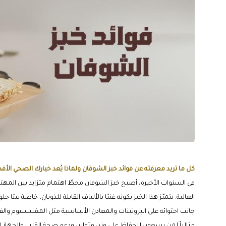
كل ما تريد معرفته عن فوائد خبز الشوفان ولماذا يُعد خيارك الصحي الأ
في السنوات الأخيرة، أصبح خبز الشوفان محطّ اهتمام متزايد بين المهتمين
العالية. يتميّز هذا الخبز بكونه غنيًا بالألياف القابلة للذوبان، خاصة 
جانب احتوائه على البروتينات والمعادن الأساسية مثل المغنيسيوم والف
مثالياً لمن يسعون للحفاظ على وزن متوازن ودعم صحة القلب والجهاز