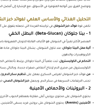
ونوضح الفرق بين أنواعه المتوفرة في الأسواق، مع الإشارة إلى أفضل الخ
التحليل الغذائي والأساس العلمي لفوائد خبز ال
تكمن قوة
فوائد خبز الشوفان
في تركيبته الفريدة التي تجعله يتفوق على أن
1 - بيتا جلوكان (Beta-Glucan): البطل الخفي
العنصر الأكثر تميزاً في الشوفان هو الألياف القابلة للذوبان المعروفة باس
آلية عمل البيتا جلوكان:
عند تناول الشوفان، يشكل البيتا جلوكان مادة
الكربوهيدرات والدهون.
التحكم فى الكوليسترول:
ثبت علمياً أن البيتا جلوكان يرتبط بأحماض ا
الكوليسترول من مجرى الدم لإنتاج أحماض صفراء جديدة، وبالتالي يساهم
من
فوائد خبز الشوفان لمرضى السكري يعمل على
تنظيم سكر الدم و
إب
تجنب الارتفاعات السريعة في سكر الدم، ويجعل
خبز الشوفان الصحي
خيا
2 - البروتينات والأحماض الأمينية
يحتوي الشوفان على محتوى بروتيني أعلى مقارنة بمعظم الحبوب الأخرى.
الأفنينين (Avenins):
يحتوي الشوفان على بروتين فريد يسمى الأفنينين،