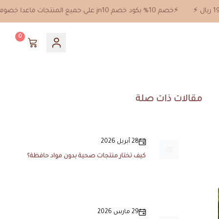
⚡️خصم 10% بكود خصم jn10 علي جميع المنتجات ماعدا خصومات 50%⚡️ توصيل مجاني للطلبات من 199 ريال ⚡️
0
مقالات ذات صلة
28 أبريل 2026
كيف تختار منتجات صحية بدون مواد حافظة؟
29 مارس 2026